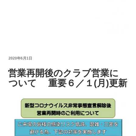
投
2020年6月1日
稿
日:
営業再開後のクラブ営業に
ついて 重要６／１(月)更新