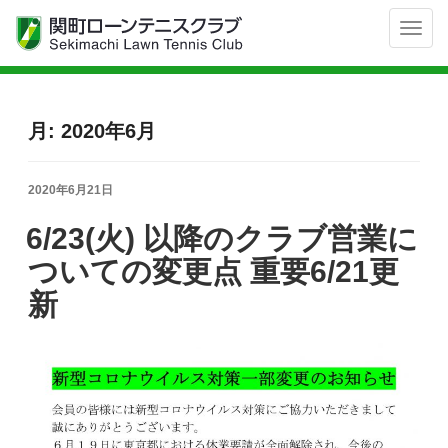
Toggl
navig
月:
2020年6月
投
2020年6月21日
稿
日:
6/23(火) 以降のクラブ営業に
ついての変更点 重要6/21更
新