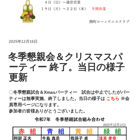
投
2025年12月16日
稿
日:
冬季懇親会＆クリスマスパ
ーティー 終了。当日の様子
更新
〇
冬季懇親試合＆Xmasパーティー 試合は中止でしたがパー
ティーは無事実施、終了しました。当日の様子は
こちら
※会
員専用ページになります。
参加者の皆様ありがとうございました。