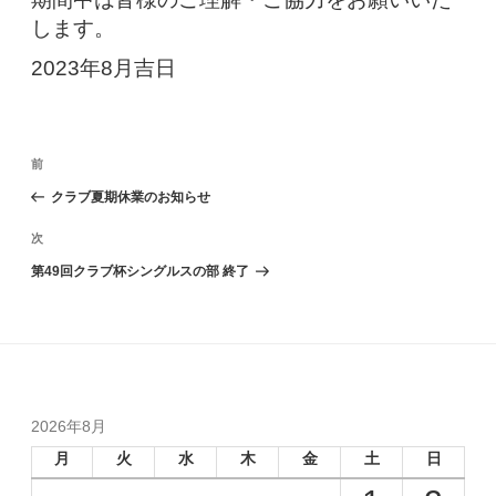
します。
2023年8月吉日
投
過
前
稿
去
クラブ夏期休業のお知らせ
の
ナ
投
次
次
稿
ビ
の
第49回クラブ杯シングルスの部 終了
投
ゲ
稿
ー
シ
ョ
2026年8月
ン
月
火
水
木
金
土
日