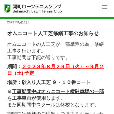
Toggl
navig
投
2023年8月11日
稿
日:
オムニコート人工芝修繕工事のお知らせ
オムニコートの人工芝が一部摩耗の為、修繕
工事を行います。
工事期間は下記の通りです。
期間：
２０２３年８月２９日（火）～９月２
日（土) 予定
場所：砂入り人工芝 ９・１０番コート
※
工事期間中はオムニコート横駐車場の一部
を工事車両が使用します。
また同期間中スクールは休校となります。
期間中は皆様のご理解・ご協力をお願いいた